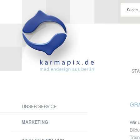
Suche
nach:
STA
GRA
UNSER SERVICE
Skip
to
MARKETING
Wir u
content
Bildu
Trai