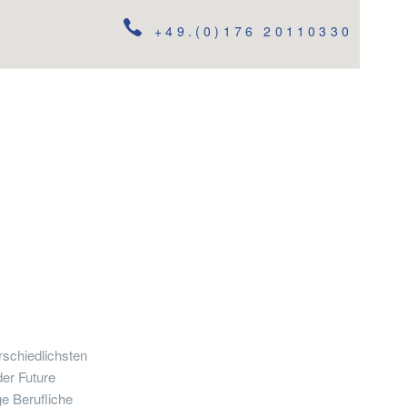
+49.(0)176 20110330
rschiedlichsten
der Future
e Berufliche